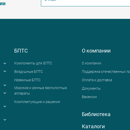
ции
БПТС
О компании
Компоненты для БПТС
О компании
Воздушные БПТС
Поддержка отечественных п
Наземные БПТС
Оплата и доставка
я
Морские и речные беспилотные
Документы
аппараты
Вакансии
Комплектующие и решения
Библиотека
Каталоги