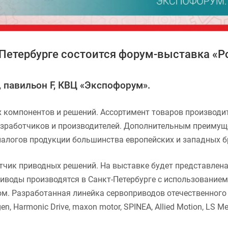
кт-Петербурге состоится форум-выставка 
, павильон F, КВЦ «Экспофорум».
компонентов и решений. Ассортимент товаров производит
зработчиков и производителей. Дополнительным преимущес
налогов продукции большинства европейских и западных б
тчик приводных решений. На выставке будет представле
иводы производятся в Санкт-Петербурге с использованием
ом. Разработанная линейка сервоприводов отечественног
, Harmonic Drive, maxon motor, SPINEA, Allied Motion, LS Me