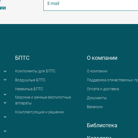
ции
БПТС
О компании
Компоненты для БПТС
О компании
Воздушные БПТС
Поддержка отечественных п
Наземные БПТС
Оплата и доставка
я
Морские и речные беспилотные
Документы
аппараты
Вакансии
Комплектующие и решения
Библиотека