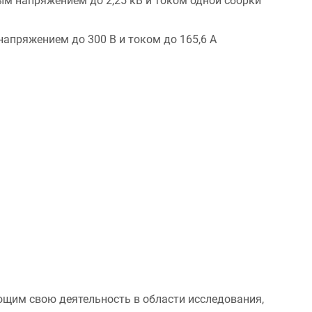
ым напряжением до 2,25 кВ и током одной сборки
апряжением до 300 В и током до 165,6 А
ющим свою деятельность в области исследования,