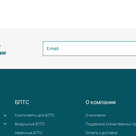
ь
ции
БПТС
О компании
Компоненты для БПТС
О компании
Воздушные БПТС
Поддержка отечественных п
Наземные БПТС
Оплата и доставка