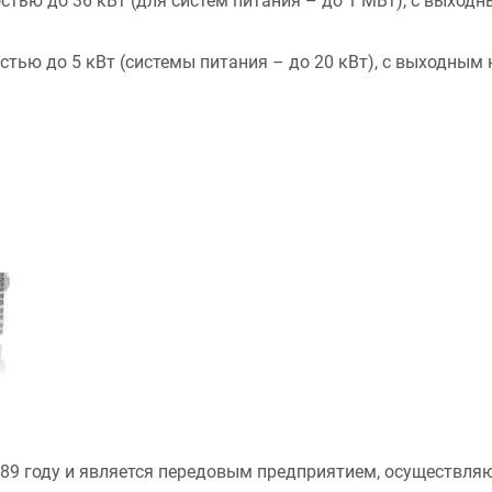
ью до 36 кВт (для систем питания – до 1 МВт), с выходн
ью до 5 кВт (системы питания – до 20 кВт), с выходным н
989 году и является передовым предприятием, осуществля