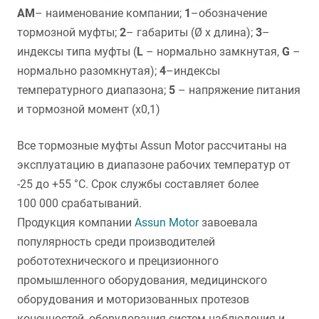
AM
– наименование компании;
1
–обозначение
тормозной муфты;
2
– габариты (Ø х длина);
3
–
индексы типа муфты (
L
– нормально замкнутая,
G
–
нормально разомкнутая);
4
–индексы
температурного диапазона;
5
– напряжение питания
и тормозной момент (х0,1)
Все тормозные муфты Assun Motor рассчитаны на
эксплуатацию в диапазоне рабочих температур от
-25 до +55 °С. Срок службы составляет более
100 000 срабатываний.
Продукция компании
Assun Motor
завоевала
популярность среди производителей
робототехнического и прецизионного
промышленного оборудования, медицинского
оборудования и моторизованных протезов
конечностей, оборудования систем наблюдения и