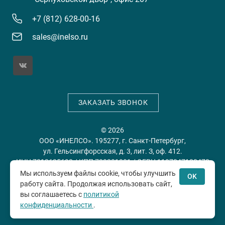
+7 (812) 628-00-16
sales@inelso.ru
ЗАКАЗАТЬ ЗВОНОК
© 2026
ООО «ИНЕЛСО». 195277, г. Санкт-Петербург,
ул. Гельсингфорсская, д. 3, лит. З, оф. 412.
ИНН 7813635698 / КПП 780201001 / ОГРН 1197847128478
Мы используем файлы cookie, чтобы улучшить
OK
работу сайта. Продолжая использовать сайт,
Политика конфиденциальности
Пользовательское
вы соглашаетесь с
политикой
соглашение
конфиденциальности
.