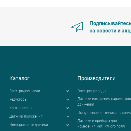
Подписывайтес
на новости и ак
Каталог
Производители
Электродвигатели
Электроприводы
Датчики измерения параметров
Редукторы
движения
Контроллеры
Импульсные источники питани
Датчики положения
Датчики и приборы для
Инерциальные датчики
измерения магнитного поля