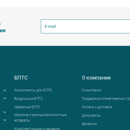
ь
ции
БПТС
О компании
Компоненты для БПТС
О компании
Воздушные БПТС
Поддержка отечественных п
Наземные БПТС
Оплата и доставка
я
Морские и речные беспилотные
Документы
аппараты
Вакансии
Комплектующие и решения