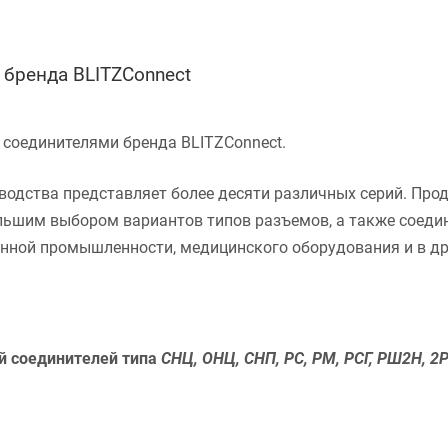
бренда BLITZConnect
 соединителями бренда BLITZConnect.
водства представляет более десяти различных серий. Прод
льшим выбором вариантов типов разъемов, а также соедин
нной промышленности, медицинского оборудования и в др
ой соединителей типа
СНЦ, ОНЦ, СНП, РС, РМ, РСГ, РШ2Н, 2