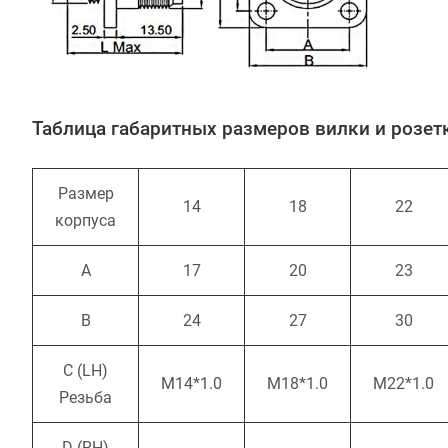
Таблица габаритных размеров вилки и розет
Размер
14
18
22
корпуса
A
17
20
23
B
24
27
30
C (LH)
M14*1.0
M18*1.0
M22*1.0
Резьба
D (RH)