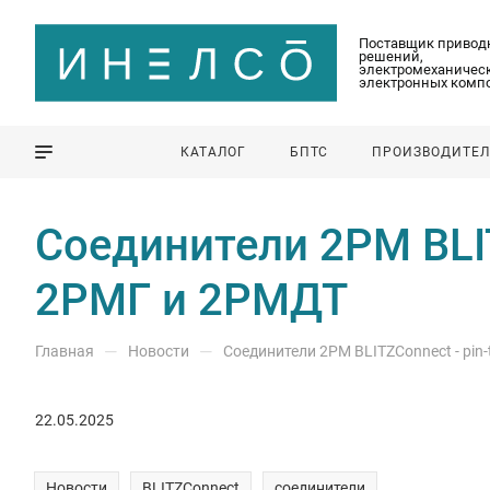
Поставщик привод
решений,
электромеханическ
электронных комп
КАТАЛОГ
БПТС
ПРОИЗВОДИТЕ
Cоединители 2PM BLIT
2РМГ и 2РМДТ
—
—
Главная
Новости
Cоединители 2PM BLITZConnect - pin
22.05.2025
Новости
BLITZConnect
соединители