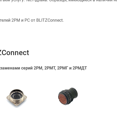
елей 2PM и PC от BLITZConnect.
ZConnect
» заменами серий 2РМ, 2РМТ, 2РМГ и 2РМДТ