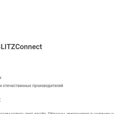
LITZСonnect
а
 и отечественных производителей
t
аем услугу: тест-драйв. Образцы, имеющиеся в наличии на