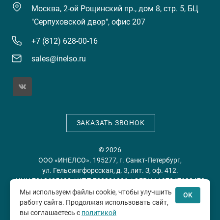
Москва, 2-ой Рощинский пр., дом 8, стр. 5, БЦ
"Серпуховской двор", офис 207
+7 (812) 628-00-16
sales@inelso.ru
ЗАКАЗАТЬ ЗВОНОК
© 2026
ООО «ИНЕЛСО». 195277, г. Санкт-Петербург,
ул. Гельсингфорсская, д. 3, лит. З, оф. 412.
ИНН 7813635698 / КПП 780201001 / ОГРН 1197847128478
Мы используем файлы cookie, чтобы улучшить
OK
работу сайта. Продолжая использовать сайт,
Политика конфиденциальности
Пользовательское
вы соглашаетесь с
политикой