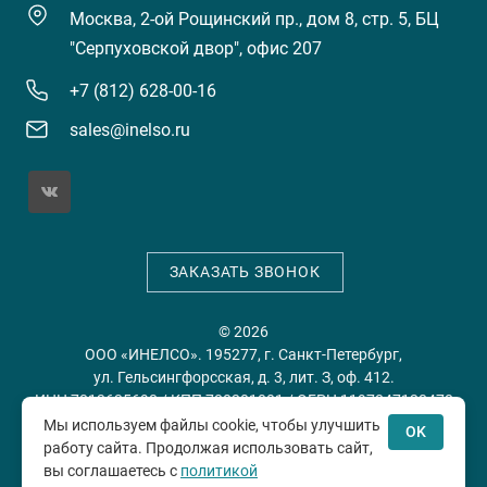
Москва, 2-ой Рощинский пр., дом 8, стр. 5, БЦ
"Серпуховской двор", офис 207
+7 (812) 628-00-16
sales@inelso.ru
ЗАКАЗАТЬ ЗВОНОК
© 2026
ООО «ИНЕЛСО». 195277, г. Санкт-Петербург,
ул. Гельсингфорсская, д. 3, лит. З, оф. 412.
ИНН 7813635698 / КПП 780201001 / ОГРН 1197847128478
Мы используем файлы cookie, чтобы улучшить
OK
работу сайта. Продолжая использовать сайт,
Политика конфиденциальности
Пользовательское
вы соглашаетесь с
политикой