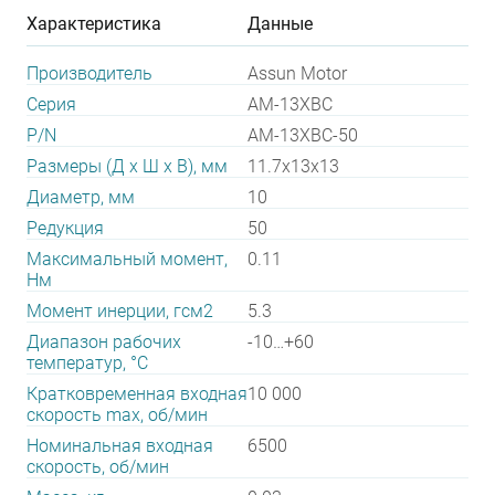
Характеристика
Данные
Производитель
Assun Motor
Серия
AM-13XBC
P/N
AM-13XBC-50
Размеры (Д х Ш х В), мм
11.7х13х13
Диаметр, мм
10
Редукция
50
Максимальный момент,
0.11
Нм
Момент инерции, гсм2
5.3
Диапазон рабочих
-10…+60
температур, °С
Кратковременная входная
10 000
скорость max, об/мин
Номинальная входная
6500
скорость, об/мин