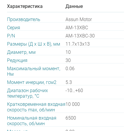
Характеристика
Данные
Производитель
Assun Motor
Серия
AM-13XBC
P/N
AM-13XBC-30
Размеры (Д х Ш х В), мм
11.7х13х13
Диаметр, мм
10
Редукция
30
Максимальный момент,
0.06
Нм
Момент инерции, гсм2
5.3
Диапазон рабочих
-10…+60
температур, °С
Кратковременная входная
10 000
скорость max, об/мин
Номинальная входная
6500
скорость, об/мин