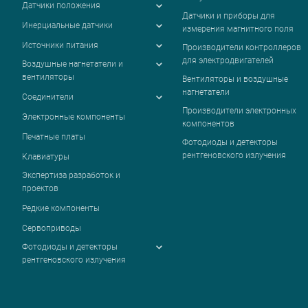
Датчики положения
Датчики и приборы для
Инерциальные датчики
измерения магнитного поля
Источники питания
Производители контроллеров
для электродвигателей
Воздушные нагнетатели и
вентиляторы
Вентиляторы и воздушные
нагнетатели
Соединители
Производители электронных
Электронные компоненты
компонентов
Печатные платы
Фотодиоды и детекторы
рентгеновского излучения
Клавиатуры
Экспертиза разработок и
проектов
Редкие компоненты
Сервоприводы
Фотодиоды и детекторы
рентгеновского излучения