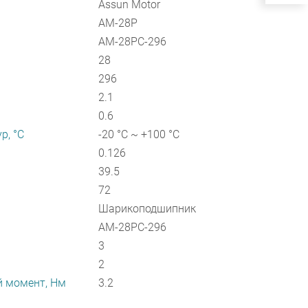
Assun Motor
AM-28P
AM-28PC-296
28
296
2.1
0.6
р, °С
-20 °C ~ +100 °C
0.126
39.5
72
Шарикоподшипник
AM-28PC-296
3
2
 момент, Нм
3.2