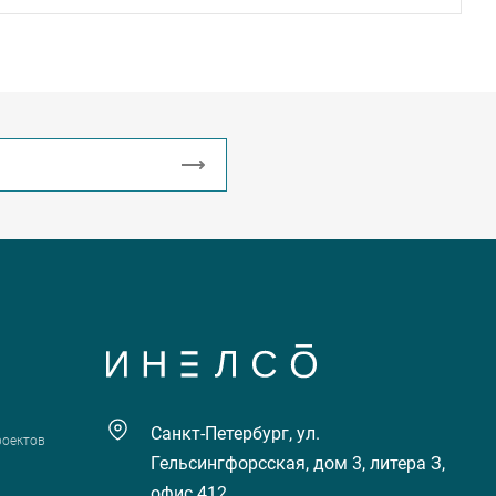
Санкт-Петербург, ул.
роектов
Гельсингфорсская, дом 3, литера З,
офис 412