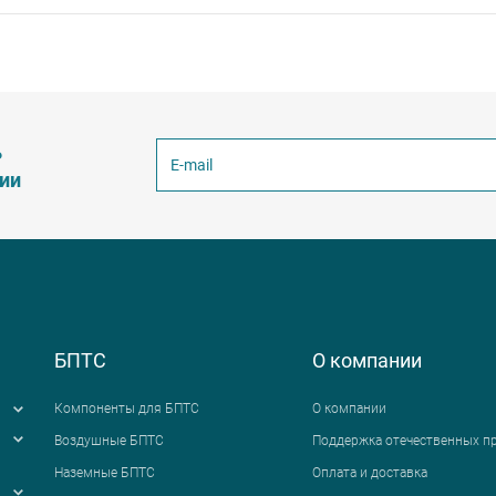
ь
ции
БПТС
О компании
Компоненты для БПТС
О компании
Воздушные БПТС
Поддержка отечественных п
Наземные БПТС
Оплата и доставка
я