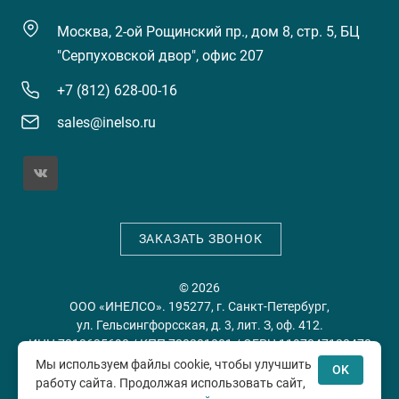
Москва, 2-ой Рощинский пр., дом 8, стр. 5, БЦ
"Серпуховской двор", офис 207
+7 (812) 628-00-16
sales@inelso.ru
ЗАКАЗАТЬ ЗВОНОК
© 2026
ООО «ИНЕЛСО». 195277, г. Санкт-Петербург,
ул. Гельсингфорсская, д. 3, лит. З, оф. 412.
ИНН 7813635698 / КПП 780201001 / ОГРН 1197847128478
Мы используем файлы cookie, чтобы улучшить
OK
работу сайта. Продолжая использовать сайт,
Политика конфиденциальности
Пользовательское