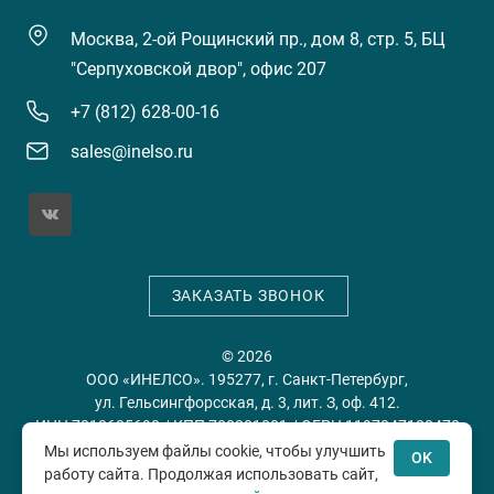
Москва, 2-ой Рощинский пр., дом 8, стр. 5, БЦ
"Серпуховской двор", офис 207
+7 (812) 628-00-16
sales@inelso.ru
ЗАКАЗАТЬ ЗВОНОК
© 2026
ООО «ИНЕЛСО». 195277, г. Санкт-Петербург,
ул. Гельсингфорсская, д. 3, лит. З, оф. 412.
ИНН 7813635698 / КПП 780201001 / ОГРН 1197847128478
Мы используем файлы cookie, чтобы улучшить
OK
работу сайта. Продолжая использовать сайт,
Политика конфиденциальности
Пользовательское