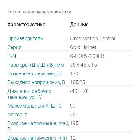
Технические характеристики
Характеристика
Данные
Производитель
Elmo Motion Control
Серия
Gold Hornet
P/N
G-HOR9/200ER
Размеры (Д х Ш х В), мм
55 x 46 x 15
Входное напряжение, В
170
Выходное напряжение, В
185,25
Диапазон рабочих
-40…+70
температур, °С
Максимальный КПД, %
99
Масса, г
55
Входное напряжение, max,
195
В
Входное напряжение, min,
12