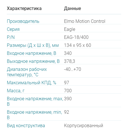
Характеристика
Данные
Производитель
Elmo Motion Control
Серия
Eagle
P/N
EAG-18/400
Размеры (Д х Ш х В), мм
134 x 95 x 60
Входное напряжение, В
340
Выходное напряжение, В
378,3
Диапазон рабочих
-40…+70
температур, °С
Максимальный КПД, %
97
Масса, г
700
Входное напряжение, max,
390
В
Входное напряжение, min,
92
В
Вид конструктива
Корпусированный