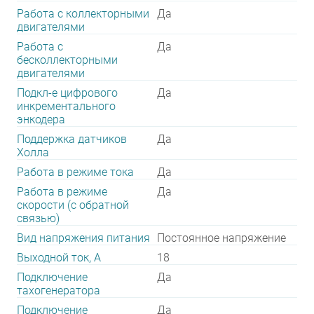
Работа с коллекторными
Да
двигателями
Работа с
Да
бесколлекторными
двигателями
Подкл-е цифрового
Да
инкрементального
энкодера
Поддержка датчиков
Да
Холла
Работа в режиме тока
Да
Работа в режиме
Да
скорости (с обратной
связью)
Вид напряжения питания
Постоянное напряжение
Выходной ток, А
18
Подключение
Да
тахогенератора
Подключение
Да