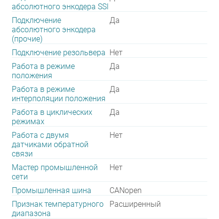
абсолютного энкодера SSI
Подключение
Да
абсолютного энкодера
(прочие)
Подключение резольвера
Нет
Работа в режиме
Да
положения
Работа в режиме
Да
интерполяции положения
Работа в циклических
Да
режимах
Работа с двумя
Нет
датчиками обратной
связи
Мастер промышленной
Нет
сети
Промышленная шина
CANopen
Признак температурного
Расширенный
диапазона