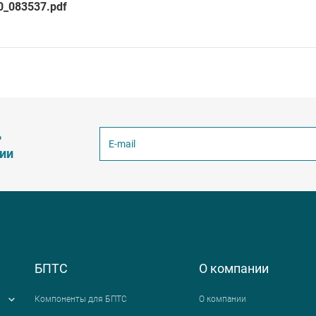
0_083537.pdf
ь
ции
БПТС
О компании
Компоненты для БПТС
О компании