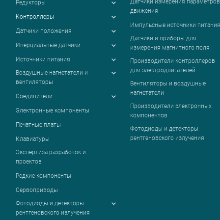
Датчики измерения параметров
Редукторы
движения
Контроллеры
Импульсные источники питани
Датчики положения
Датчики и приборы для
Инерциальные датчики
измерения магнитного поля
Источники питания
Производители контроллеров
для электродвигателей
Воздушные нагнетатели и
вентиляторы
Вентиляторы и воздушные
нагнетатели
Соединители
Производители электронных
Электронные компоненты
компонентов
Печатные платы
Фотодиоды и детекторы
рентгеновского излучения
Клавиатуры
Экспертиза разработок и
проектов
Редкие компоненты
Сервоприводы
Фотодиоды и детекторы
рентгеновского излучения