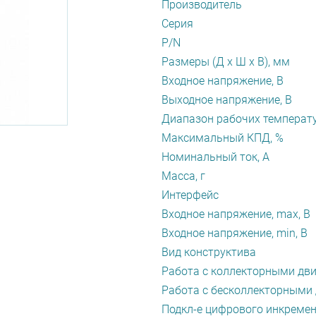
Производитель
Серия
P/N
Размеры (Д х Ш х В), мм
Входное напряжение, В
Выходное напряжение, В
Диапазон рабочих температу
Максимальный КПД, %
Номинальный ток, А
Масса, г
Интерфейс
Входное напряжение, max, В
Входное напряжение, min, В
Вид конструктива
Работа с коллекторными дв
Работа с бесколлекторными
Подкл-е цифрового инкреме