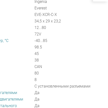
Ingenia
Everest
EVE-XCR-C-X
34,5 x 29 x 23,2
12...80
72V
р, °С
-40...85
98.5
45
38
CAN
80
8
С установленными разъемами
игателями
Да
 двигателями
Да
нтального
Да