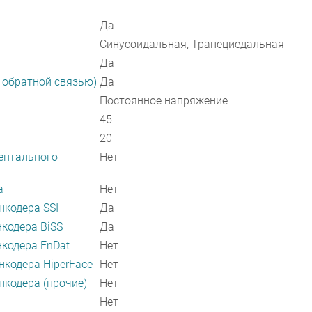
Да
Синусоидальная, Трапециедальная
Да
с обратной связью)
Да
Постоянное напряжение
45
20
ентального
Нет
а
Нет
кодера SSI
Да
кодера BiSS
Да
кодера EnDat
Нет
кодера HiperFace
Нет
кодера (прочие)
Нет
Нет