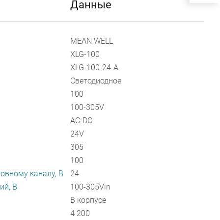
Данные
MEAN WELL
XLG-100
XLG-100-24-A
Светодиодное
100
100-305V
AC-DC
24V
305
100
овному каналу, В
24
ий, В
100-305Vin
В корпусе
4 200