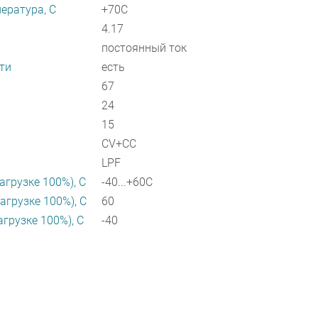
ература, C
+70C
4.17
постоянный ток
ти
есть
67
24
15
CV+CC
LPF
агрузке 100%), C
-40...+60C
агрузке 100%), C
60
агрузке 100%), C
-40