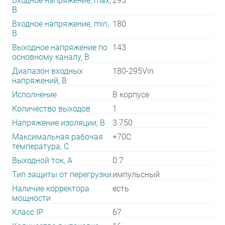
Входное напряжение, max,
295
В
Входное напряжение, min,
180
В
Выходное напряжение по
143
основному каналу, В
Диапазон входных
180-295Vin
напряжений, В
Исполнение
В корпусе
Количество выходов
1
Напряжение изоляции, В
3 750
Максимальная рабочая
+70C
температура, C
Выходной ток, А
0.7
Тип защиты от перегрузки
импульсный
Наличие корректора
есть
мощности
Класс IP
67