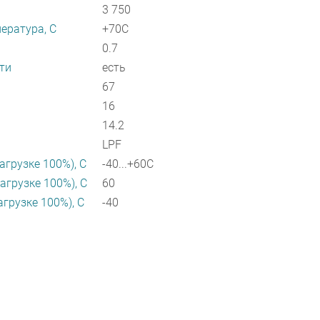
3 750
ература, C
+70C
0.7
ти
есть
67
16
14.2
LPF
агрузке 100%), C
-40...+60C
агрузке 100%), C
60
агрузке 100%), C
-40