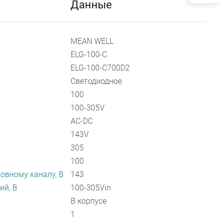
Данные
MEAN WELL
ELG-100-C
ELG-100-C700D2
Светодиодное
100
100-305V
AC-DC
143V
305
100
овному каналу, В
143
ий, В
100-305Vin
В корпусе
1