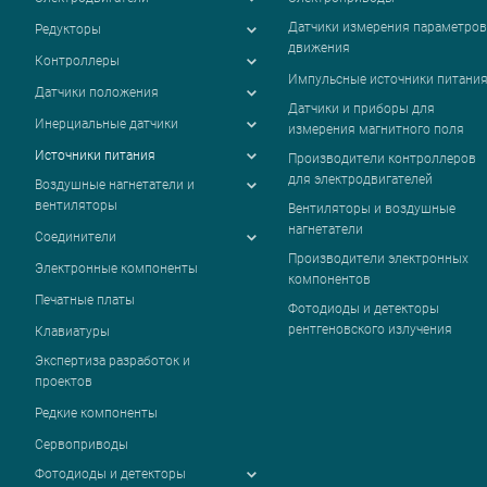
Датчики измерения параметров
Редукторы
движения
Контроллеры
Импульсные источники питани
Датчики положения
Датчики и приборы для
Инерциальные датчики
измерения магнитного поля
Источники питания
Производители контроллеров
для электродвигателей
Воздушные нагнетатели и
вентиляторы
Вентиляторы и воздушные
нагнетатели
Соединители
Производители электронных
Электронные компоненты
компонентов
Печатные платы
Фотодиоды и детекторы
рентгеновского излучения
Клавиатуры
Экспертиза разработок и
проектов
Редкие компоненты
Сервоприводы
Фотодиоды и детекторы