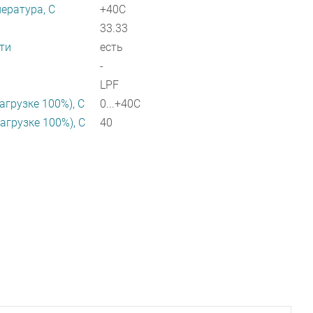
ература, C
+40C
33.33
ти
есть
-
LPF
агрузке 100%), C
0...+40C
агрузке 100%), C
40