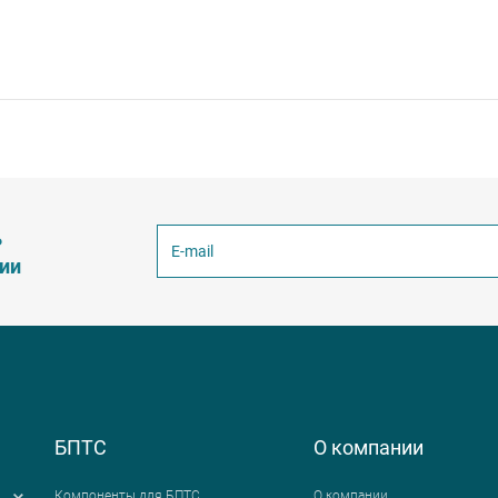
ь
ции
БПТС
О компании
Компоненты для БПТС
О компании