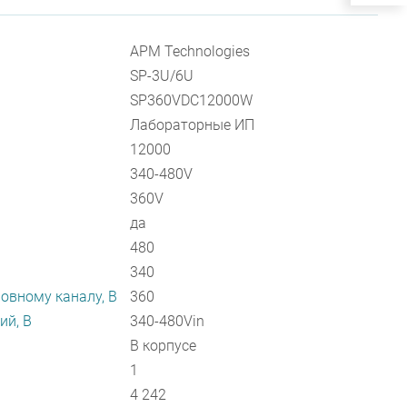
APM Technologies
SP-3U/6U
SP360VDC12000W
Лабораторные ИП
12000
340-480V
360V
да
480
340
овному каналу, В
360
ий, В
340-480Vin
В корпусе
1
4 242