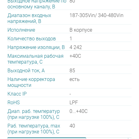
Выходное напряжение по
80
основному каналу, В
Диапазон входных
187-305Vin/ 340-480Vin
напряжений, В
Исполнение
В корпусе
Количество выходов
1
Напряжение изоляции, В
4 242
Максимальная рабочая
+40C
температура, C
Выходной ток, А
85
Наличие корректора
есть
мощности
Класс IP
-
RoHS
LPF
Диап. раб. температур
0...+40C
(при нагрузке 100%), C
Раб. температура, max
40
(при нагрузке 100%), C