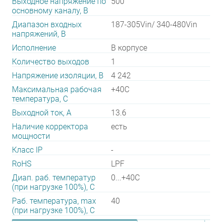
Выходное напряжение по
500
основному каналу, В
Диапазон входных
187-305Vin/ 340-480Vin
напряжений, В
Исполнение
В корпусе
Количество выходов
1
Напряжение изоляции, В
4 242
Максимальная рабочая
+40C
температура, C
Выходной ток, А
13.6
Наличие корректора
есть
мощности
Класс IP
-
RoHS
LPF
Диап. раб. температур
0...+40C
(при нагрузке 100%), C
Раб. температура, max
40
(при нагрузке 100%), C