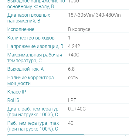
Выходное напряжение по
1000
основному каналу, В
Диапазон входных
187-305Vin/ 340-480Vin
напряжений, В
Исполнение
В корпусе
Количество выходов
1
Напряжение изоляции, В
4 242
Максимальная рабочая
+40C
температура, C
Выходной ток, А
6.8
Наличие корректора
есть
мощности
Класс IP
-
RoHS
LPF
Диап. раб. температур
0...+40C
(при нагрузке 100%), C
Раб. температура, max
40
(при нагрузке 100%), C