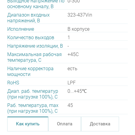
Выходное напряжение по
0-300
основному каналу, В
Диапазон входных
323-437Vin
напряжений, В
Исполнение
В корпусе
Количество выходов
1
Напряжение изоляции, В
-
Максимальная рабочая
+45C
температура, C
Наличие корректора
есть
мощности
RoHS
LPF
Диап. раб. температур
0...+45℃
(при нагрузке 100%), C
Раб. температура, max
45
(при нагрузке 100%), C
Как купить
Оплата
Доставка