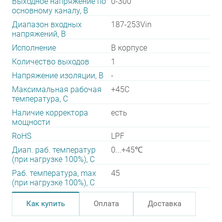
Выходное напряжение по
0-300
основному каналу, В
Диапазон входных
187-253Vin
напряжений, В
Исполнение
В корпусе
Количество выходов
1
Напряжение изоляции, В
-
Максимальная рабочая
+45C
температура, C
Наличие корректора
есть
мощности
RoHS
LPF
Диап. раб. температур
0...+45℃
(при нагрузке 100%), C
Раб. температура, max
45
(при нагрузке 100%), C
Как купить
Оплата
Доставка