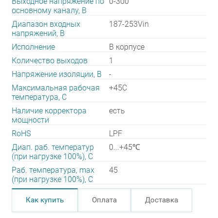
Выходное напряжение по
0-300
основному каналу, В
Диапазон входных
187-253Vin
напряжений, В
Исполнение
В корпусе
Количество выходов
1
Напряжение изоляции, В
-
Максимальная рабочая
+45C
температура, C
Наличие корректора
есть
мощности
RoHS
LPF
Диап. раб. температур
0...+45℃
(при нагрузке 100%), C
Раб. температура, max
45
(при нагрузке 100%), C
Как купить
Оплата
Доставка