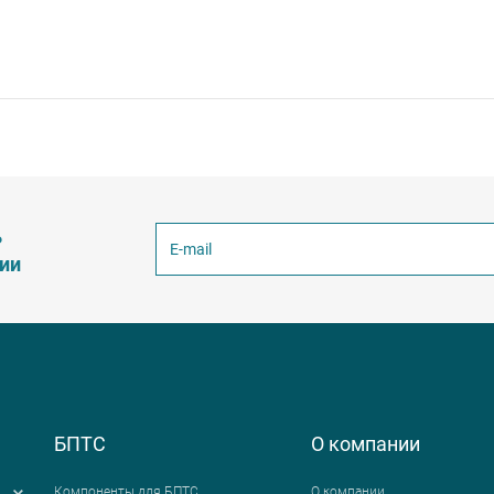
ь
ции
БПТС
О компании
Компоненты для БПТС
О компании