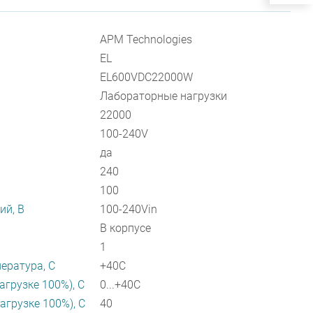
APM Technologies
EL
EL600VDC22000W
Лабораторные нагрузки
22000
100-240V
да
240
100
ий, В
100-240Vin
В корпусе
1
ература, C
+40C
агрузке 100%), C
0...+40C
агрузке 100%), C
40