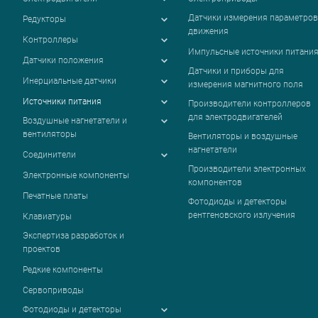
Датчики измерения параметров
Редукторы
движения
Контроллеры
Импульсные источники питани
Датчики положения
Датчики и приборы для
Инерциальные датчики
измерения магнитного поля
Источники питания
Производители контроллеров
для электродвигателей
Воздушные нагнетатели и
вентиляторы
Вентиляторы и воздушные
нагнетатели
Соединители
Производители электронных
Электронные компоненты
компонентов
Печатные платы
Фотодиоды и детекторы
рентгеновского излучения
Клавиатуры
Экспертиза разработок и
проектов
Редкие компоненты
Сервоприводы
Фотодиоды и детекторы