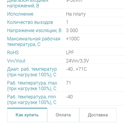
Диапазон входных
9-36Vin
напряжений, В
Исполнение
На плату
Количество выходов
1
Напряжение изоляции, В
3 000
Максимальная рабочая
+100C
температура, C
RoHS
LPF
Vin/Vout
24Vin/3,3V
Диап. раб. температур
-40…+71C
(при нагрузке 100%), C
Раб. температура, max
71
(при нагрузке 100%), C
Раб. температура, min
-40
(при нагрузке 100%), C
Как купить
Оплата
Доставка