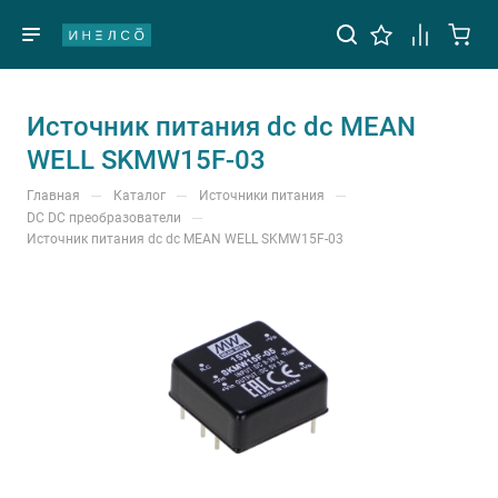
Источник питания dc dc MEAN
WELL SKMW15F-03
—
—
—
Главная
Каталог
Источники питания
—
DС DС преобразователи
Источник питания dc dc MEAN WELL SKMW15F-03