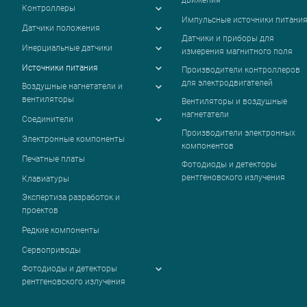
движения
Контроллеры
Импульсные источники питани
Датчики положения
Датчики и приборы для
Инерциальные датчики
измерения магнитного поля
Источники питания
Производители контроллеров
для электродвигателей
Воздушные нагнетатели и
вентиляторы
Вентиляторы и воздушные
нагнетатели
Соединители
Производители электронных
Электронные компоненты
компонентов
Печатные платы
Фотодиоды и детекторы
рентгеновского излучения
Клавиатуры
Экспертиза разработок и
проектов
Редкие компоненты
Сервоприводы
Фотодиоды и детекторы
рентгеновского излучения