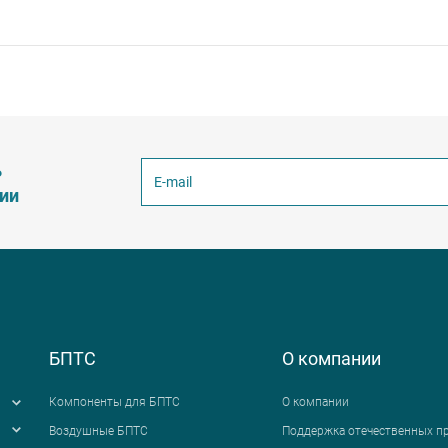
ь
ции
БПТС
О компании
Компоненты для БПТС
О компании
Воздушные БПТС
Поддержка отечественных п