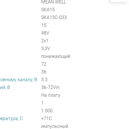
MEAN WELL
SKA15
SKA15C-033
15
48V
2x1
3,3V
понижающий
72
36
овному каналу, В
3.3
ий, В
36-72Vin
На плату
1
1 000
ература, C
+71C
импульсный