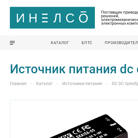
Поставщик привод
решений,
электромеханическ
электронных комп
КАТАЛОГ
БПТС
ПРОИЗВОДИТЕ
Источник питания dc
—
—
—
Главная
Каталог
Источники питания
DС DС преоб