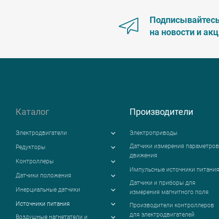
Подписывайтес
на новости и ак
Каталог
Производители
Электродвигатели
Электроприводы
Датчики измерения параметров
Редукторы
движения
Контроллеры
Импульсные источники питани
Датчики положения
Датчики и приборы для
Инерциальные датчики
измерения магнитного поля
Источники питания
Производители контроллеров
для электродвигателей
Воздушные нагнетатели и