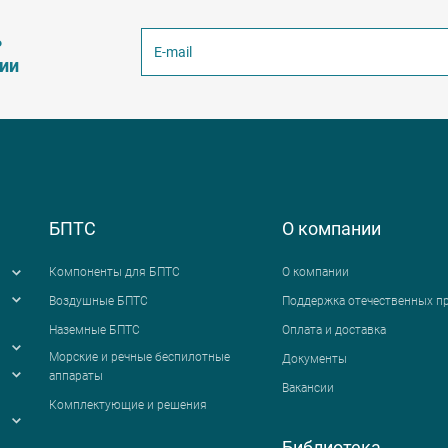
ь
ции
БПТС
О компании
Компоненты для БПТС
О компании
Воздушные БПТС
Поддержка отечественных п
Наземные БПТС
Оплата и доставка
я
Морские и речные беспилотные
Документы
аппараты
Вакансии
Комплектующие и решения
Библиотека