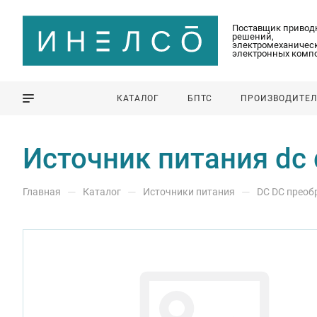
Поставщик привод
решений,
электромеханическ
электронных комп
КАТАЛОГ
БПТС
ПРОИЗВОДИТЕ
Источник питания dc
—
—
—
Главная
Каталог
Источники питания
DС DС преоб