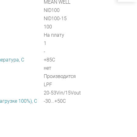
MEAN WELL
NID100
NID100-15
100
На плату
1
-
ература, C
+85C
нет
Производится
LPF
20-53Vin/15Vout
агрузке 100%), C
-30...+50C