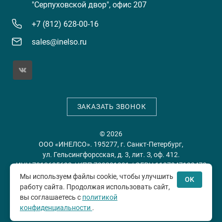
"Серпуховской двор", офис 207
+7 (812) 628-00-16
sales@inelso.ru
ЗАКАЗАТЬ ЗВОНОК
© 2026
ООО «ИНЕЛСО». 195277, г. Санкт-Петербург,
ул. Гельсингфорсская, д. 3, лит. З, оф. 412.
ИНН 7813635698 / КПП 780201001 / ОГРН 1197847128478
Мы используем файлы cookie, чтобы улучшить
OK
работу сайта. Продолжая использовать сайт,
Политика конфиденциальности
Пользовательское
вы соглашаетесь с
политикой
соглашение
конфиденциальности
.