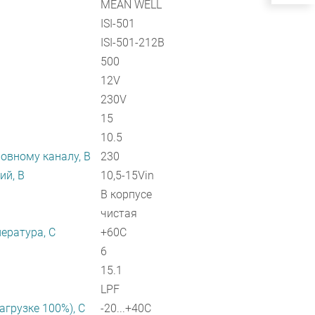
MEAN WELL
ISI-501
ISI-501-212B
500
12V
230V
15
10.5
овному каналу, В
230
ий, В
10,5-15Vin
В корпусе
чистая
ература, C
+60C
6
15.1
LPF
агрузке 100%), C
-20...+40C