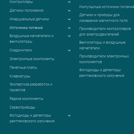
Контроллеры
Импульсные источники питани
Датчики положения
Датчики и приборы для
Инерциальные датчики
измерения магнитного поля
Источники питания
Производители контроллеров
для электродвигателей
Воздушные нагнетатели и
вентиляторы
Вентиляторы и воздушные
нагнетатели
Соединители
Производители электронных
Электронные компоненты
компонентов
Печатные платы
Фотодиоды и детекторы
рентгеновского излучения
Клавиатуры
Экспертиза разработок и
проектов
Редкие компоненты
Сервоприводы
Фотодиоды и детекторы
рентгеновского излучения