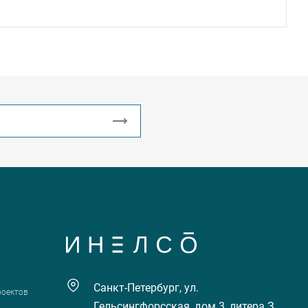
Санкт-Петербург, ул.
роектов
Гельсингфорсская, дом 3, литера З,