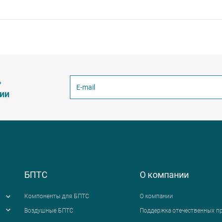
ь
ции
БПТС
О компании
Компоненты для БПТС
О компании
Воздушные БПТС
Поддержка отечественных п