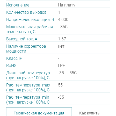
Исполнение
На плату
Количество выходов
1
Напряжение изоляции, В
4 000
Максимальная рабочая
+85C
температура, C
Выходной ток, А
1.67
Наличие корректора
нет
мощности
Класс IP
-
RoHS
LPF
Диап. раб. температур
-35...+55C
(при нагрузке 100%), C
Раб. температура, max
55
(при нагрузке 100%), C
Раб. температура, min
-35
(при нагрузке 100%), C
Техническая документация
Как купить