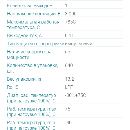
Количество выходов
1
Напряжение изоляции, В
3 000
Максимальная рабочая
+85C
температура, C
Выходной ток, А
0.11
Тип защиты от перегрузки
импульсный
Наличие корректора
нет
мощности
Количество в упаковке,
640
шт.
Вес упаковки, кг
13.2
RoHS
LPF
Диап. раб. температур
-30...+75C
(при нагрузке 100%), C
Раб. температура, max
75
(при нагрузке 100%), C
Раб. температура, min
-30
(при нагрузке 100%), C