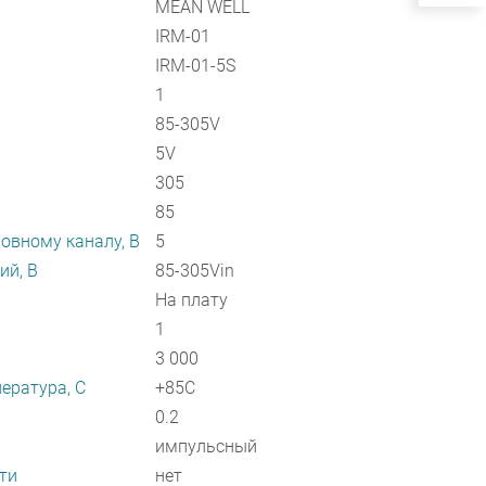
MEAN WELL
IRM-01
IRM-01-5S
1
85-305V
5V
305
85
овному каналу, В
5
ий, В
85-305Vin
На плату
1
3 000
ература, C
+85C
0.2
импульсный
ти
нет