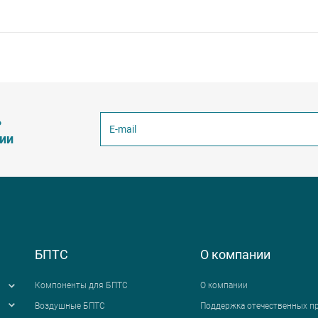
ь
ции
БПТС
О компании
Компоненты для БПТС
О компании
Воздушные БПТС
Поддержка отечественных п