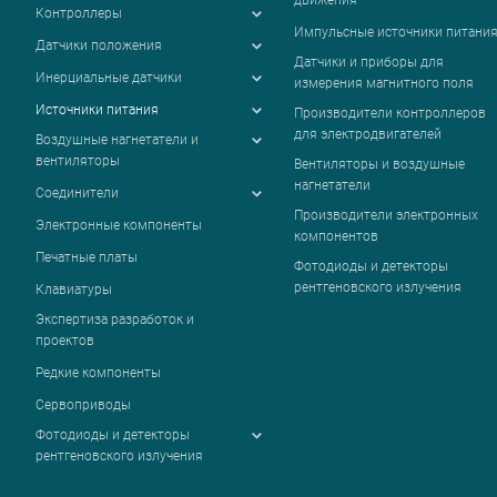
движения
Контроллеры
Импульсные источники питани
Датчики положения
Датчики и приборы для
Инерциальные датчики
измерения магнитного поля
Источники питания
Производители контроллеров
для электродвигателей
Воздушные нагнетатели и
вентиляторы
Вентиляторы и воздушные
нагнетатели
Соединители
Производители электронных
Электронные компоненты
компонентов
Печатные платы
Фотодиоды и детекторы
рентгеновского излучения
Клавиатуры
Экспертиза разработок и
проектов
Редкие компоненты
Сервоприводы
Фотодиоды и детекторы
рентгеновского излучения