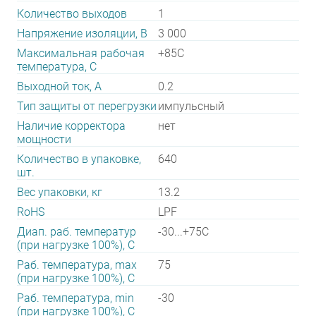
Количество выходов
1
Напряжение изоляции, В
3 000
Максимальная рабочая
+85C
температура, C
Выходной ток, А
0.2
Тип защиты от перегрузки
импульсный
Наличие корректора
нет
мощности
Количество в упаковке,
640
шт.
Вес упаковки, кг
13.2
RoHS
LPF
Диап. раб. температур
-30...+75C
(при нагрузке 100%), C
Раб. температура, max
75
(при нагрузке 100%), C
Раб. температура, min
-30
(при нагрузке 100%), C