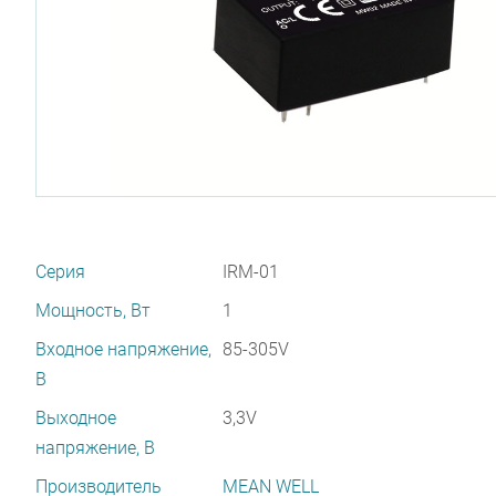
Серия
IRM-01
Мощность, Вт
1
Входное напряжение,
85-305V
В
Выходное
3,3V
напряжение, В
Производитель
MEAN WELL