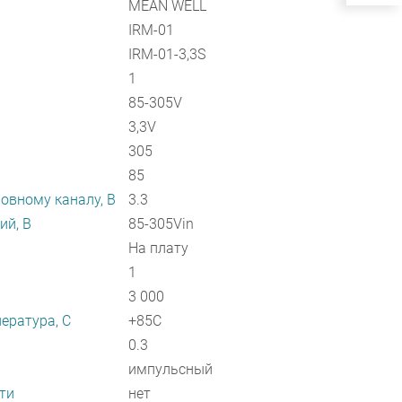
MEAN WELL
IRM-01
IRM-01-3,3S
1
85-305V
3,3V
305
85
овному каналу, В
3.3
ий, В
85-305Vin
На плату
1
3 000
ература, C
+85C
0.3
импульсный
ти
нет