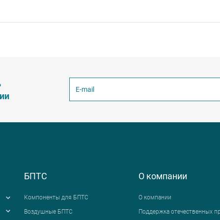
ь
ции
БПТС
О компании
Компоненты для БПТС
О компании
Воздушные БПТС
Поддержка отечественных п