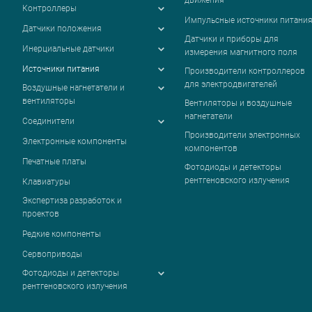
движения
Контроллеры
Импульсные источники питани
Датчики положения
Датчики и приборы для
Инерциальные датчики
измерения магнитного поля
Источники питания
Производители контроллеров
для электродвигателей
Воздушные нагнетатели и
вентиляторы
Вентиляторы и воздушные
нагнетатели
Соединители
Производители электронных
Электронные компоненты
компонентов
Печатные платы
Фотодиоды и детекторы
рентгеновского излучения
Клавиатуры
Экспертиза разработок и
проектов
Редкие компоненты
Сервоприводы
Фотодиоды и детекторы
рентгеновского излучения