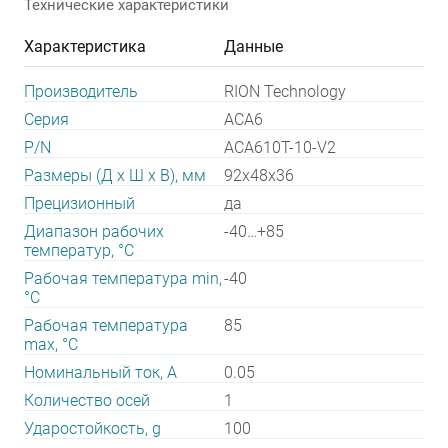
Технические характеристики
Характеристика
Данные
Производитель
RION Technology
Серия
ACA6
P/N
ACA610T-10-V2
Размеры (Д х Ш х В), мм
92x48x36
Прецизионный
да
Диапазон рабочих
-40…+85
температур, °С
Рабочая температура min,
-40
°С
Рабочая температура
85
max, °С
Номинальный ток, А
0.05
Количество осей
1
Ударостойкость, g
100