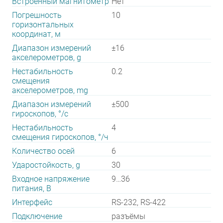
Встроенный магнитометр
Нет
Погрешность
10
горизонтальных
координат, м
Диапазон измерений
±16
акселерометров, g
Нестабильность
0.2
смещения
акселерометров, mg
Диапазон измерений
±500
гироскопов, °/с
Нестабильность
4
смещения гироскопов, °/ч
Количество осей
6
Ударостойкость, g
30
Входное напряжение
9…36
питания, В
Интерфейс
RS-232, RS-422
Подключение
разъёмы