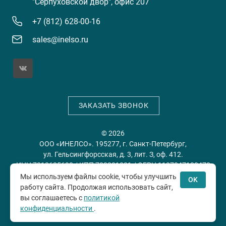
"Серпуховской двор", офис 207
+7 (812) 628-00-16
sales@inelso.ru
ЗАКАЗАТЬ ЗВОНОК
© 2026
ООО «ИНЕЛСО». 195277, г. Санкт-Петербург,
ул. Гельсингфорсская, д. 3, лит. З, оф. 412.
ИНН 7813635698 / КПП 780201001 / ОГРН 1197847128478
Мы используем файлы cookie, чтобы улучшить
OK
работу сайта. Продолжая использовать сайт,
Политика конфиденциальности
Пользовательское
вы соглашаетесь с
политикой
соглашение
конфиденциальности
.