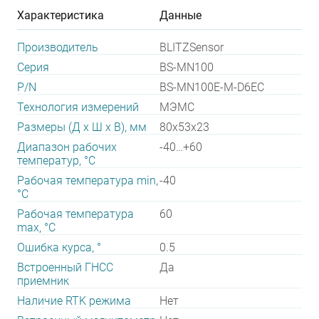
Характеристика
Данные
Производитель
BLITZSensor
Серия
BS-MN100
P/N
BS-MN100E-M-D6EC
Технология измерений
МЭМС
Размеры (Д х Ш х В), мм
80х53х23
Диапазон рабочих
-40…+60
температур, °С
Рабочая температура min,
-40
°С
Рабочая температура
60
max, °С
Ошибка курса, °
0.5
Встроенный ГНСС
Да
приемник
Наличие RTK режима
Нет