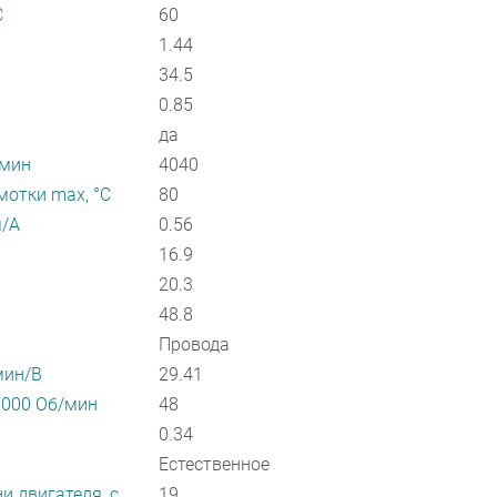
С
60
1.44
34.5
0.85
да
/мин
4040
отки max, °С
80
м/А
0.56
16.9
20.3
48.8
Провода
мин/В
29.41
1000 Об/мин
48
0.34
Естественное
и двигателя, с
19