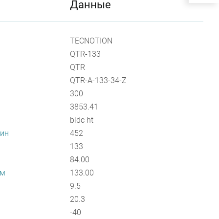
Данные
TECNOTION
QTR-133
QTR
QTR-A-133-34-Z
300
3853.41
bldc ht
мин
452
133
84.00
мм
133.00
9.5
20.3
-40