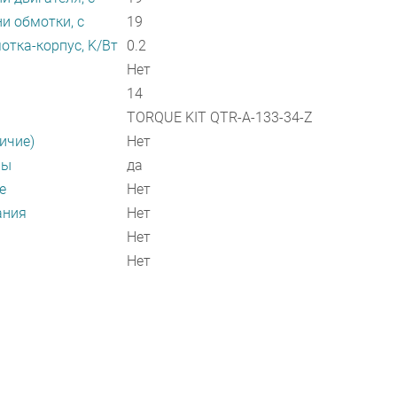
и обмотки, с
19
отка-корпус, K/Вт
0.2
Нет
14
TORQUE KIT QTR-A-133-34-Z
ичие)
Нет
ры
да
е
Нет
ания
Нет
Нет
Нет