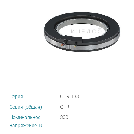
Серия
QTR-133
Серия (общая)
QTR
Номинальное
300
напряжение, В.