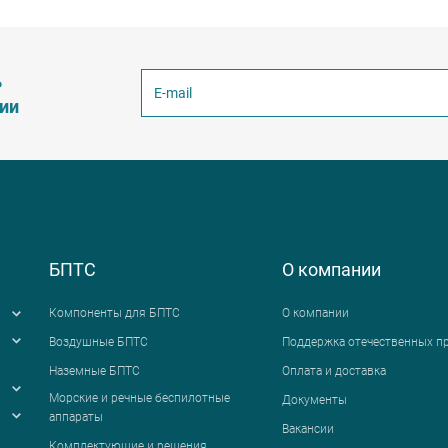
ь
ции
БПТС
О компании
Компоненты для БПТС
О компании
Воздушные БПТС
Поддержка отечественных п
Наземные БПТС
Оплата и доставка
я
Морские и речные беспилотные
Документы
аппараты
Вакансии
Комплектующие и решения