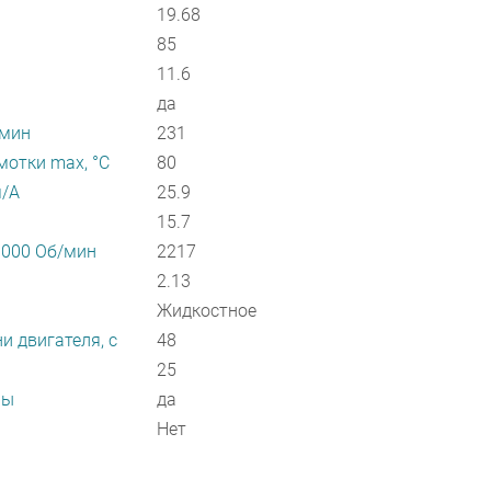
19.68
85
11.6
да
/мин
231
отки max, °С
80
м/А
25.9
15.7
1000 Об/мин
2217
2.13
Жидкостное
и двигателя, с
48
25
ры
да
Нет