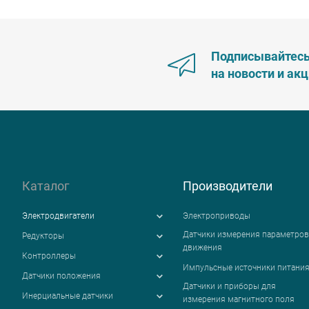
Подписывайтес
на новости и ак
Каталог
Производители
Электродвигатели
Электроприводы
Датчики измерения параметров
Редукторы
движения
Контроллеры
Импульсные источники питани
Датчики положения
Датчики и приборы для
Инерциальные датчики
измерения магнитного поля