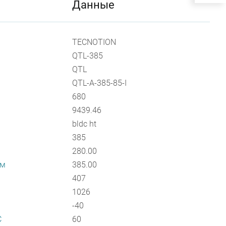
Данные
TECNOTION
QTL-385
QTL
QTL-A-385-85-I
680
9439.46
bldc ht
385
280.00
мм
385.00
407
1026
-40
С
60