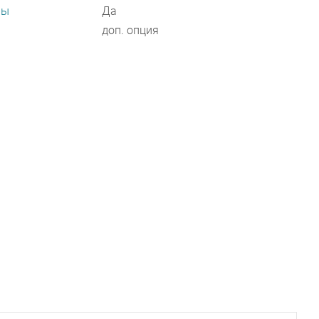
ры
Да
доп. опция