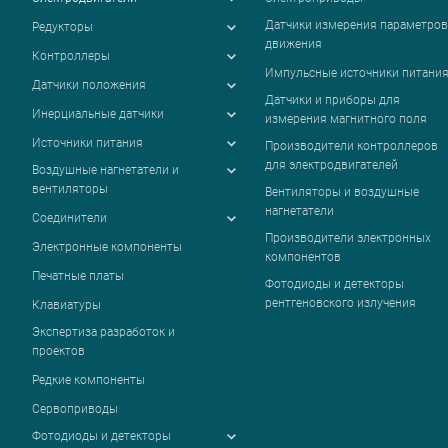
Датчики измерения параметров
Редукторы
движения
Контроллеры
Импульсные источники питани
Датчики положения
Датчики и приборы для
Инерциальные датчики
измерения магнитного поля
Источники питания
Производители контроллеров
для электродвигателей
Воздушные нагнетатели и
вентиляторы
Вентиляторы и воздушные
нагнетатели
Соединители
Производители электронных
Электронные компоненты
компонентов
Печатные платы
Фотодиоды и детекторы
рентгеновского излучения
Клавиатуры
Экспертиза разработок и
проектов
Редкие компоненты
Сервоприводы
Фотодиоды и детекторы