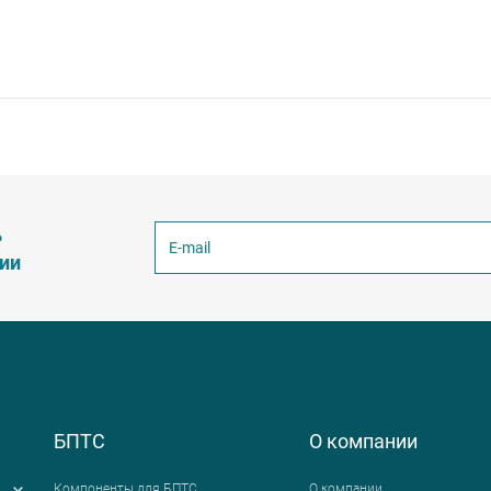
ь
ции
БПТС
О компании
Компоненты для БПТС
О компании