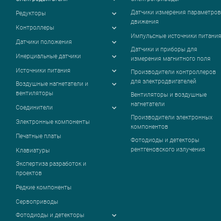
Датчики измерения параметров
Редукторы
движения
Контроллеры
Импульсные источники питани
Датчики положения
Датчики и приборы для
Инерциальные датчики
измерения магнитного поля
Источники питания
Производители контроллеров
для электродвигателей
Воздушные нагнетатели и
вентиляторы
Вентиляторы и воздушные
нагнетатели
Соединители
Производители электронных
Электронные компоненты
компонентов
Печатные платы
Фотодиоды и детекторы
рентгеновского излучения
Клавиатуры
Экспертиза разработок и
проектов
Редкие компоненты
Сервоприводы
Фотодиоды и детекторы