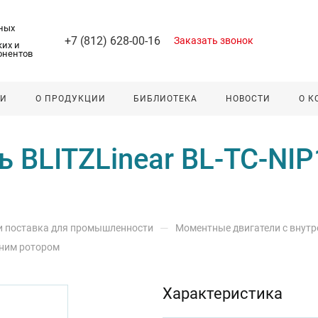
ных
+7 (812) 628-00-16
Заказать звонок
их и
онентов
ЛИ
О ПРОДУКЦИИ
БИБЛИОТЕКА
НОВОСТИ
О 
 BLITZLinear BL-TC-NIP
—
 и поставка для промышленности
Моментные двигатели с внут
нним ротором
Характеристика