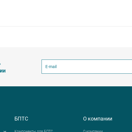
ь
ции
БПТС
О компании
Компоненты для БПТС
О компании