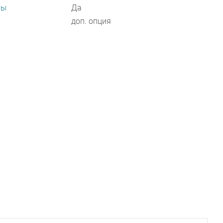
ры
Да
доп. опция