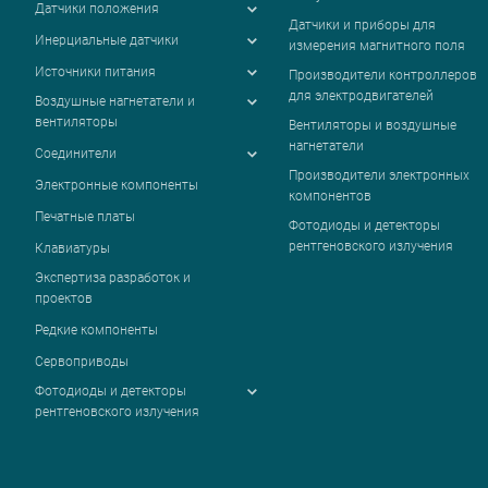
Датчики положения
Датчики и приборы для
Инерциальные датчики
измерения магнитного поля
Источники питания
Производители контроллеров
для электродвигателей
Воздушные нагнетатели и
вентиляторы
Вентиляторы и воздушные
нагнетатели
Соединители
Производители электронных
Электронные компоненты
компонентов
Печатные платы
Фотодиоды и детекторы
рентгеновского излучения
Клавиатуры
Экспертиза разработок и
проектов
Редкие компоненты
Сервоприводы
Фотодиоды и детекторы
рентгеновского излучения