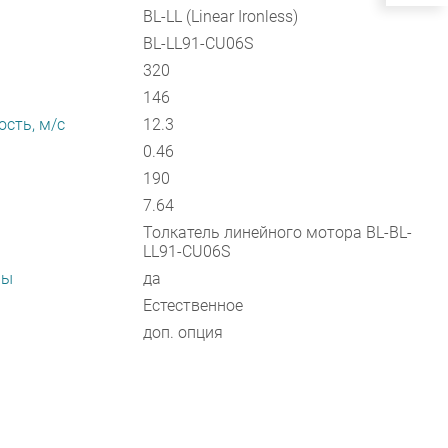
BL-LL (Linear Ironless)
BL-LL91-CU06S
320
146
сть, м/с
12.3
0.46
190
7.64
Толкатель линейного мотора BL-BL-
LL91-CU06S
ры
да
Естественное
доп. опция