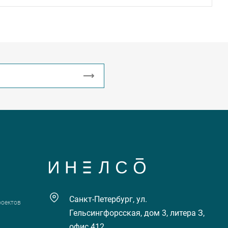
Санкт-Петербург, ул.
роектов
Гельсингфорсская, дом 3, литера З,
офис 412