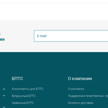
ь
ции
БПТС
О компании
Компоненты для БПТС
О компании
Воздушные БПТС
Поддержка отечественных п
Наземные БПТС
Оплата и доставка
я