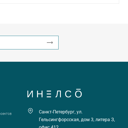
Санкт-Петербург, ул.
роектов
Гельсингфорсская, дом 3, литера З,
офис 412