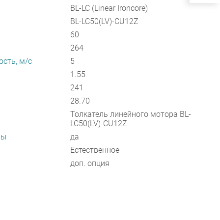
BL-LC (Linear Ironcore)
BL-LC50(LV)-CU12Z
60
264
сть, м/с
5
1.55
241
28.70
Толкатель линейного мотора BL-
LC50(LV)-CU12Z
ры
да
Естественное
доп. опция