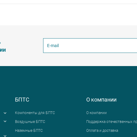
ь
ции
БПТС
О компании
Компоненты для БПТС
О компании
Воздушные БПТС
Поддержка отечественных п
Наземные БПТС
Оплата и доставка
я