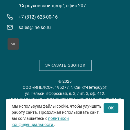
"Серпуховской двор", офис 207
+7 (812) 628-00-16
sales@inelso.ru
ЗАКАЗАТЬ ЗВОНОК
© 2026
ООО «ИНЕЛСО». 195277, г. Санкт-Петербург,
ул. Гельсингфорсская, д. 3, лит. З, оф. 412.
ИНН 7813635698 / КПП 780201001 / ОГРН 1197847128478
Мы используем файлы cookie, чтобы улучшить
OK
работу сайта. Продолжая использовать сайт,
Политика конфиденциальности
Пользовательское
вы соглашаетесь с
политикой
соглашение
конфиденциальности
.