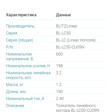
Характеристика
Данные
Производитель
BLITZLinear
Серия
BL-LС50
Серия (общая)
BL-LC (Linear Ironcore)
P/N
BL-LC50-CU09N
Номинальное
600
напряжение, В.
Номинальное усилие, Н
198
Номинальная линейная
3.2
скорость, м/с
Масса, кг
1.2
Длина, мм
190
Номинальный ток, А
2.40
Описание
Толкатель линейного
мотора BL-LC50-CU09N