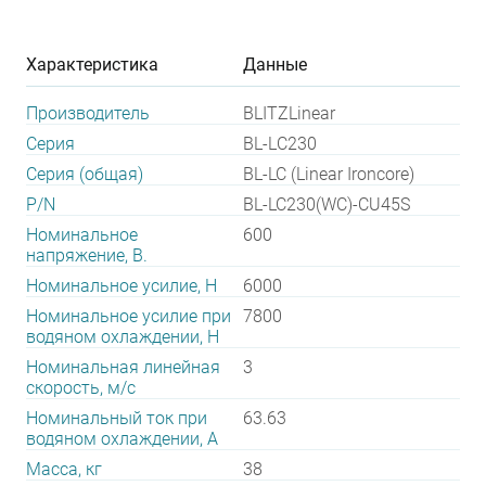
Характеристика
Данные
Производитель
BLITZLinear
Серия
BL-LС230
Серия (общая)
BL-LC (Linear Ironcore)
P/N
BL-LC230(WC)-CU45S
Номинальное
600
напряжение, В.
Номинальное усилие, Н
6000
Номинальное усилие при
7800
водяном охлаждении, Н
Номинальная линейная
3
скорость, м/с
Номинальный ток при
63.63
водяном охлаждении, А
Масса, кг
38