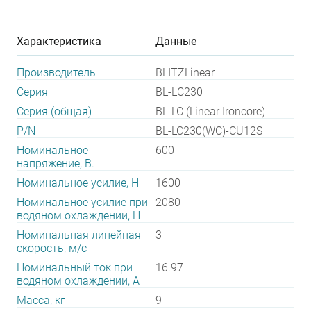
Характеристика
Данные
Производитель
BLITZLinear
Серия
BL-LС230
Серия (общая)
BL-LC (Linear Ironcore)
P/N
BL-LC230(WC)-CU12S
Номинальное
600
напряжение, В.
Номинальное усилие, Н
1600
Номинальное усилие при
2080
водяном охлаждении, Н
Номинальная линейная
3
скорость, м/с
Номинальный ток при
16.97
водяном охлаждении, А
Масса, кг
9