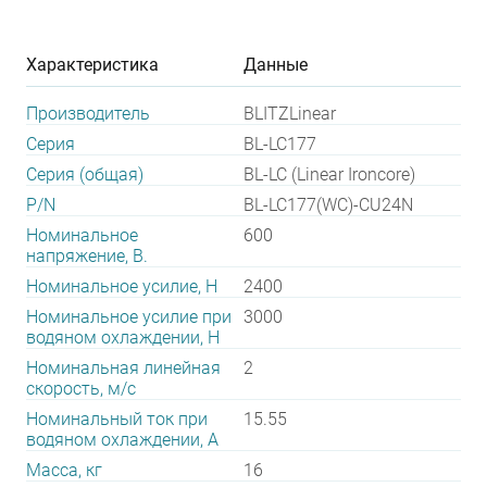
Характеристика
Данные
Производитель
BLITZLinear
Серия
BL-LC177
Серия (общая)
BL-LC (Linear Ironcore)
P/N
BL-LC177(WC)-CU24N
Номинальное
600
напряжение, В.
Номинальное усилие, Н
2400
Номинальное усилие при
3000
водяном охлаждении, Н
Номинальная линейная
2
скорость, м/с
Номинальный ток при
15.55
водяном охлаждении, А
Масса, кг
16